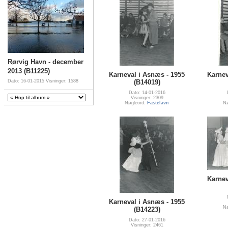
Rørvig Havn - december
2013 (B11225)
Karneval i Asnæs - 1955
Karnev
(B14019)
Dato: 16-01-2015
Visninger: 1588
Dato: 14-01-2016
Visninger: 2309
Nøgleord:
Fastelavn
Nø
Karnev
Karneval i Asnæs - 1955
Nø
(B14223)
Dato: 27-01-2016
Visninger: 2461