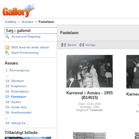
Gallery
Asnæs
Fastelavn
Fastelavn
Avanceret Søgning
første
forrige
RSS feed for dette album
Start Fremvisning
Asnæs
1. Åsevangsvej
...
24. Dilettant
25. Enghaven
26. Esterhøjvej
Karneval i Asnæs - 1955
Karnev
27. Fastelavn
(B14015)
28. Gyden
Dato: 14-01-2016
29. Hvide Hus...
Visninger: 3351
Nøgleord:
Fastelavn
Nø
30. Konfirmander
...
54. Udsigt fra ...
Tilfældigt billede