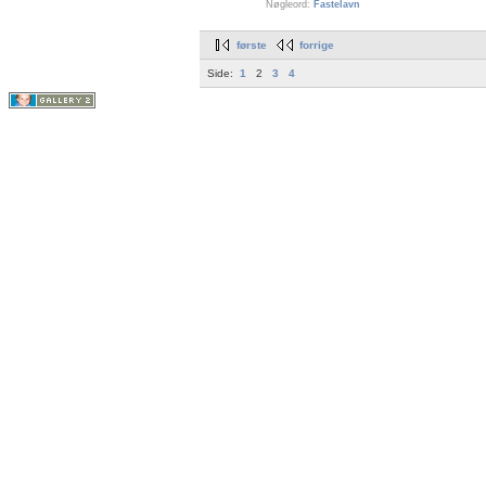
Nøgleord:
Fastelavn
første
forrige
Side:
1
2
3
4