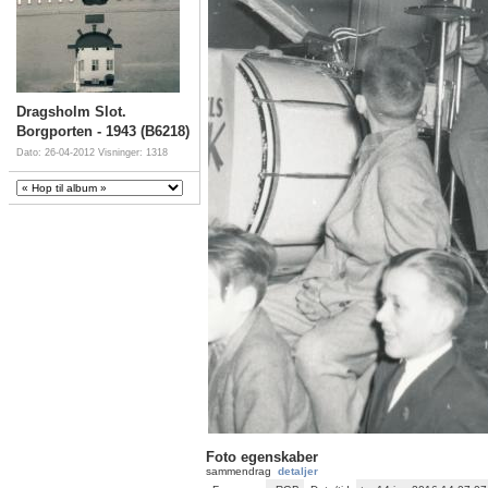
Dragsholm Slot.
Borgporten - 1943 (B6218)
Dato: 26-04-2012
Visninger: 1318
Foto egenskaber
sammendrag
detaljer