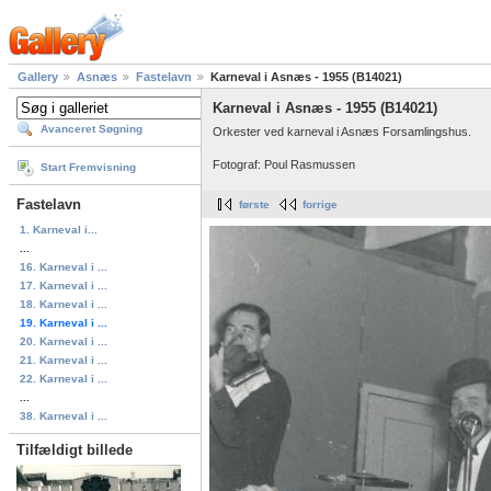
Gallery
Asnæs
Fastelavn
Karneval i Asnæs - 1955 (B14021)
Karneval i Asnæs - 1955 (B14021)
Avanceret Søgning
Orkester ved karneval i Asnæs Forsamlingshus.
Fotograf: Poul Rasmussen
Start Fremvisning
Fastelavn
første
forrige
1. Karneval i...
...
16. Karneval i ...
17. Karneval i ...
18. Karneval i ...
19. Karneval i ...
20. Karneval i ...
21. Karneval i ...
22. Karneval i ...
...
38. Karneval i ...
Tilfældigt billede