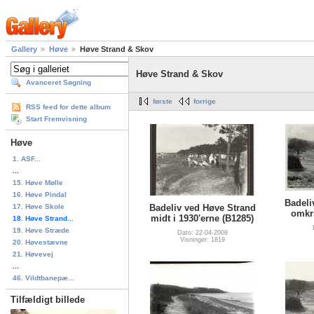
Gallery
Høve
Høve Strand & Skov
Høve Strand & Skov
Avanceret Søgning
første
forrige
RSS feed for dette album
Start Fremvisning
Høve
1. ASF...
...
15. Høve Mølle
16. Høve Pindal
Badeli
17. Høve Skole
Badeliv ved Høve Strand
omkr
midt i 1930'erne (B1285)
18. Høve Strand...
19. Høve Stræde
Dato: 22-04-2009
Visninger: 1819
20. Høvestævne
21. Høvevej
...
46. Vildtbanepæ...
Tilfældigt billede