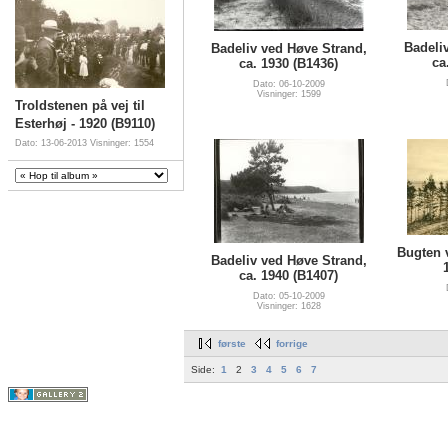
Badeli
Badeliv ved Høve Strand,
ca
ca. 1930 (B1436)
Dato: 06-10-2009
Visninger: 1599
Troldstenen på vej til
Esterhøj - 1920 (B9110)
Dato: 13-06-2013
Visninger: 1554
Bugten 
Badeliv ved Høve Strand,
ca. 1940 (B1407)
Dato: 05-10-2009
Visninger: 1628
første
forrige
Side:
1
2
3
4
5
6
7