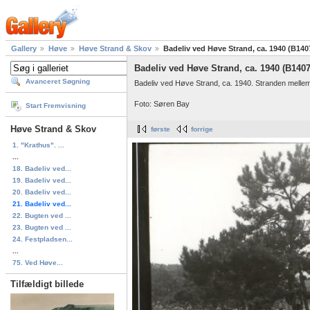
Gallery
Høve
Høve Strand & Skov
Badeliv ved Høve Strand, ca. 1940 (B140
Badeliv ved Høve Strand, ca. 1940 (B1407
Avanceret Søgning
Badeliv ved Høve Strand, ca. 1940. Stranden mellem 
Foto: Søren Bay
Start Fremvisning
Høve Strand & Skov
første
forrige
1. "Krathus". ...
...
18. Badeliv ved...
19. Badeliv ved...
20. Badeliv ved...
21. Badeliv ved...
22. Bugten ved ...
23. Bugten ved ...
24. Festpladsen...
...
75. Ved Høve...
Tilfældigt billede