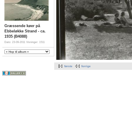
Græssende køer på
Ebbeløkke Strand - ca.
1935 (B4088)
Dato: 23-09-2011
Visninger: 1511
første
forrige