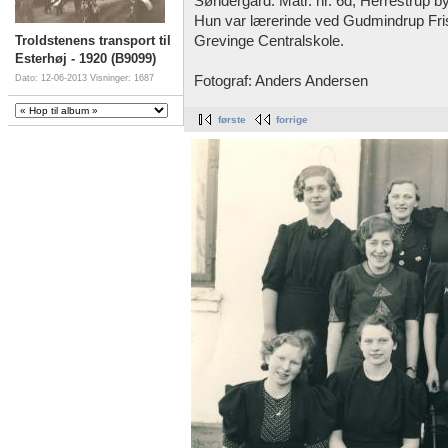
Søndergård. Matr. nr. 6d, Herrestrup b
Hun var lærerinde ved Gudmindrup Fri
Troldstenens transport til
Grevinge Centralskole.
Esterhøj - 1920 (B9099)
Fotograf: Anders Andersen
Dato: 12-06-2013
Visninger: 1687
første
forrige