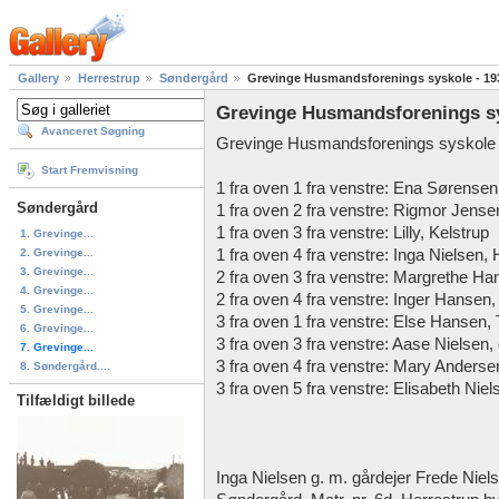
Gallery
Herrestrup
Søndergård
Grevinge Husmandsforenings syskole - 19
Grevinge Husmandsforenings sy
Avanceret Søgning
Grevinge Husmandsforenings syskole h
Start Fremvisning
1 fra oven 1 fra venstre: Ena Sørensen
Søndergård
1 fra oven 2 fra venstre: Rigmor Jense
1 fra oven 3 fra venstre: Lilly, Kelstrup
1. Grevinge...
2. Grevinge...
1 fra oven 4 fra venstre: Inga Nielsen,
3. Grevinge...
2 fra oven 3 fra venstre: Margrethe H
4. Grevinge...
2 fra oven 4 fra venstre: Inger Hansen,
5. Grevinge...
3 fra oven 1 fra venstre: Else Hansen,
6. Grevinge...
3 fra oven 3 fra venstre: Aase Nielsen, 
7. Grevinge...
3 fra oven 4 fra venstre: Mary Andersen
8. Søndergård....
3 fra oven 5 fra venstre: Elisabeth Nie
Tilfældigt billede
Inga Nielsen g. m. gårdejer Frede Niels