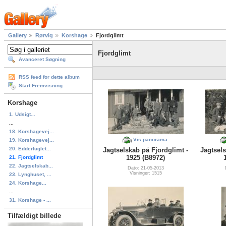
Gallery
Rørvig
Korshage
Fjordglimt
Fjordglimt
Avanceret Søgning
RSS feed for dette album
Start Fremvisning
Korshage
1. Udsigt...
...
18. Korshagevej...
Vis panorama
19. Korshagevej...
20. Edderfuglet...
Jagtselskab på Fjordglimt -
Jagtsels
1925 (B8972)
21. Fjordglimt
22. Jagtselskab...
Dato: 21-05-2013
Visninger: 1515
23. Lynghuset, ...
24. Korshage...
...
31. Korshage - ...
Tilfældigt billede