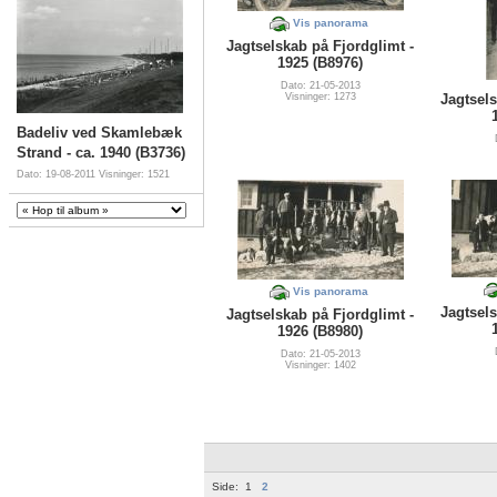
Vis panorama
Jagtselskab på Fjordglimt -
1925 (B8976)
Dato: 21-05-2013
Visninger: 1273
Jagtsels
Badeliv ved Skamlebæk
Strand - ca. 1940 (B3736)
Dato: 19-08-2011
Visninger: 1521
Vis panorama
Jagtsels
Jagtselskab på Fjordglimt -
1926 (B8980)
Dato: 21-05-2013
Visninger: 1402
Side:
1
2