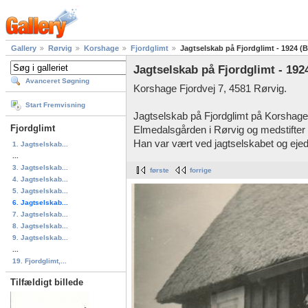
Gallery
Rørvig
Korshage
Fjordglimt
Jagtselskab på Fjordglimt - 1924 (
Jagtselskab på Fjordglimt - 192
Avanceret Søgning
Korshage Fjordvej 7, 4581 Rørvig.
Start Fremvisning
Jagtselskab på Fjordglimt på Korshage.
Fjordglimt
Elmedalsgården i Rørvig og medstifter
Han var vært ved jagtselskabet og ejed
1. Jagtselskab...
...
3. Jagtselskab...
første
forrige
4. Jagtselskab...
5. Jagtselskab...
6. Jagtselskab...
7. Jagtselskab...
8. Jagtselskab...
9. Jagtselskab...
...
19. Fjordglimt,...
Tilfældigt billede