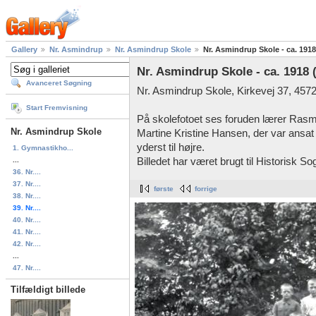
Gallery
Nr. Asmindrup
Nr. Asmindrup Skole
Nr. Asmindrup Skole - ca. 191
Nr. Asmindrup Skole - ca. 1918 
Avanceret Søgning
Nr. Asmindrup Skole, Kirkevej 37, 457
Start Fremvisning
På skolefotoet ses foruden lærer Ras
Nr. Asmindrup Skole
Martine Kristine Hansen, der var ansat 
yderst til højre.
1. Gymnastikho...
...
Billedet har været brugt til Historisk S
36. Nr....
37. Nr....
første
forrige
38. Nr....
39. Nr....
40. Nr....
41. Nr....
42. Nr....
...
47. Nr....
Tilfældigt billede