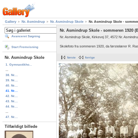
Gallery
Nr. Asmindrup
Nr. Asmindrup Skole
Nr. Asmindrup Skole - sommer
Nr. Asmindrup Skole - sommeren 1920 (
Avanceret Søgning
Nr. Asmindrup Skole, Kirkevej 37, 4572 Nr. Asmindru
Skolefoto fra sommeren 1920, da førstelærer R. R
Start Fremvisning
Nr. Asmindrup Skole
første
forrige
1. Gymnastikho...
...
38. Nr....
39. Nr....
40. Nr....
41. Nr....
42. Nr....
43. Nr....
44. Nr....
...
47. Nr....
Tilfældigt billede