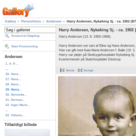
Gallery
Personfotos
Andersen
Harry Andersen, Nykøbing Sj. - ca. 1902 (B
Harry Andersen, Nykøbing Sj. - ca. 1902 
Avanceret Søgning
Harry Andersen (13. 8. 1900-1968).
Harry Andersen var søn af Eline og Hans Andersen,
Start Fremvisning
Han var gift med Kaia Marie Andersen f. Balle (19. 3
Harry var plejer på Sindsygehospitalet Nykøbing Sj.
Andersen
kvartermester på Statshospitalet Glostrup.
1. A. P....
...
første
forrige
26. Hans...
27. Hans...
28. Hans...
29. Harry...
30. Henriette...
31. Herman...
32. Inger Marie...
...
52. Vilhelm...
Tilfældigt billede