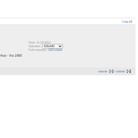
Log på
Dato: 11-10-2012
Størrelse:
Fuld størrelse:
2227x3424
rhus - fra 1960
næste
sidste