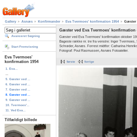
Gallery
Asnæs
Konfirmander
Eva Tvermoes' konfirmation 1954
Gæster 
Gæster ved Eva Tvermoes' konfirmation 
Avanceret Søgning
Gæster ved Eva Tvermoes' konfirmation oktober 19
Bageste række nr. tre fra venstre: Inger Tvermoes, S
Schrøder, Asnæs. Forrest midtfor: Catharina Henri
Start Fremvisning
Fotograf: Poul Rasmussen, Asnæs Fotoatelier.
Eva Tvermoes'
konfirmation 1954
første
forrige
1. Eva...
...
5. Gæster ved ...
6. Gæster ved ...
7. Gæster ved ...
8. Gæster ved ...
9. Gæster ved ...
10. Tvermoes'...
11. Ved Eva...
Tilfældigt billede