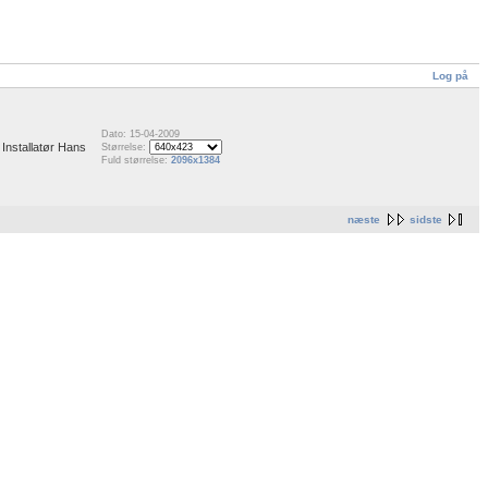
Log på
Dato: 15-04-2009
 Installatør Hans
Størrelse:
Fuld størrelse:
2096x1384
næste
sidste