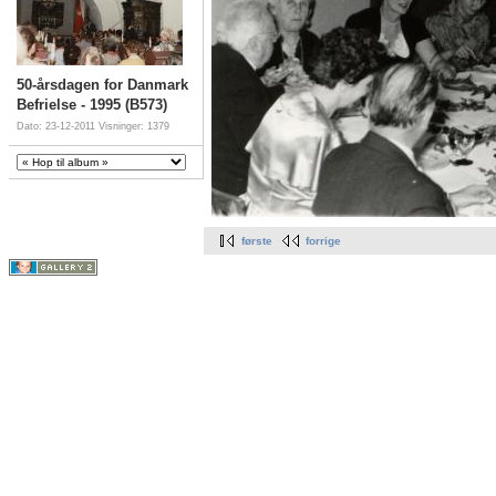
50-årsdagen for Danmark
Befrielse - 1995 (B573)
Dato: 23-12-2011
Visninger: 1379
første
forrige