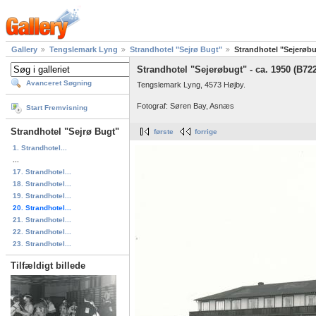
Gallery
Tengslemark Lyng
Strandhotel "Sejrø Bugt"
Strandhotel "Sejerøbu
Strandhotel "Sejerøbugt" - ca. 1950 (B72
Avanceret Søgning
Tengslemark Lyng, 4573 Højby.
Fotograf: Søren Bay, Asnæs
Start Fremvisning
Strandhotel "Sejrø Bugt"
første
forrige
1. Strandhotel...
...
17. Strandhotel...
18. Strandhotel...
19. Strandhotel...
20. Strandhotel...
21. Strandhotel...
22. Strandhotel...
23. Strandhotel...
Tilfældigt billede