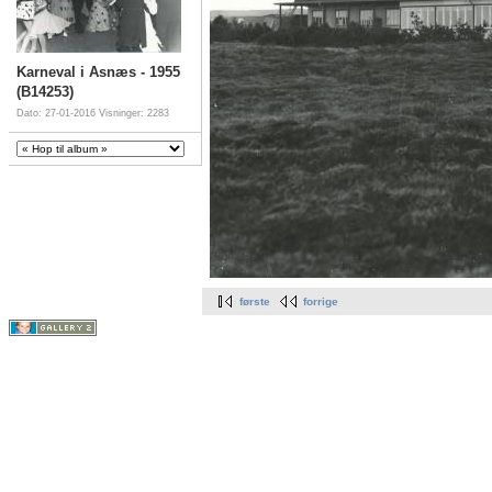
Karneval i Asnæs - 1955
(B14253)
Dato: 27-01-2016
Visninger: 2283
første
forrige