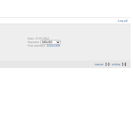
Log på
Dato: 27-07-2012
Størrelse:
Fuld størrelse:
2122x1328
næste
sidste