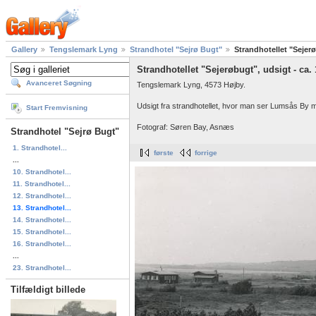
Gallery
Tengslemark Lyng
Strandhotel "Sejrø Bugt"
Strandhotellet "Sejerø
Strandhotellet "Sejerøbugt", udsigt - ca.
Avanceret Søgning
Tengslemark Lyng, 4573 Højby.
Udsigt fra strandhotellet, hvor man ser Lumsås By 
Start Fremvisning
Fotograf: Søren Bay, Asnæs
Strandhotel "Sejrø Bugt"
1. Strandhotel...
første
forrige
...
10. Strandhotel...
11. Strandhotel...
12. Strandhotel...
13. Strandhotel...
14. Strandhotel...
15. Strandhotel...
16. Strandhotel...
...
23. Strandhotel...
Tilfældigt billede