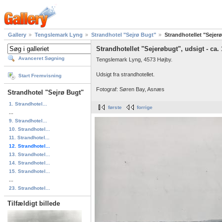
Gallery
Tengslemark Lyng
Strandhotel "Sejrø Bugt"
Strandhotellet "Sejerø
Strandhotellet "Sejerøbugt", udsigt - ca.
Avanceret Søgning
Tengslemark Lyng, 4573 Højby.
Udsigt fra strandhotellet.
Start Fremvisning
Fotograf: Søren Bay, Asnæs
Strandhotel "Sejrø Bugt"
1. Strandhotel...
første
forrige
...
9. Strandhotel...
10. Strandhotel...
11. Strandhotel...
12. Strandhotel...
13. Strandhotel...
14. Strandhotel...
15. Strandhotel...
...
23. Strandhotel...
Tilfældigt billede