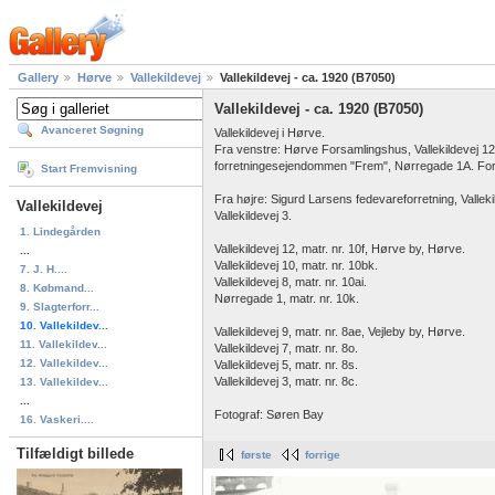
Gallery
Hørve
Vallekildevej
Vallekildevej - ca. 1920 (B7050)
Vallekildevej - ca. 1920 (B7050)
Avanceret Søgning
Vallekildevej i Hørve.
Fra venstre: Hørve Forsamlingshus, Vallekildevej 12.
forretningesejendommen "Frem", Nørregade 1A. For 
Start Fremvisning
Fra højre: Sigurd Larsens fedevareforretning, Valleki
Vallekildevej
Vallekildevej 3.
1. Lindegården
Vallekildevej 12, matr. nr. 10f, Hørve by, Hørve.
...
Vallekildevej 10, matr. nr. 10bk.
7. J. H....
Vallekildevej 8, matr. nr. 10ai.
8. Købmand...
Nørregade 1, matr. nr. 10k.
9. Slagterforr...
10. Vallekildev...
Vallekildevej 9, matr. nr. 8ae, Vejleby by, Hørve.
11. Vallekildev...
Vallekildevej 7, matr. nr. 8o.
12. Vallekildev...
Vallekildevej 5, matr. nr. 8s.
Vallekildevej 3, matr. nr. 8c.
13. Vallekildev...
...
Fotograf: Søren Bay
16. Vaskeri....
Tilfældigt billede
første
forrige