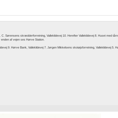
 C. Sørensens skrædderforretning, Vallekildevej 10. Herefter Vallekildevej 8. Huset med tårn
enden af vejen ses Hørve Station.
ldevej 9. Hørve Bank, Vallekildevej 7. Jørgen Mikkelsens skotøjsforretning, Vallekildevej 5. H