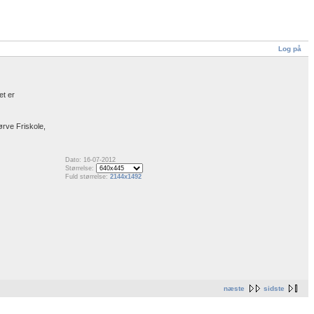
Log på
et er
ørve Friskole,
Dato: 16-07-2012
Størrelse:
Fuld størrelse:
2144x1492
næste
sidste