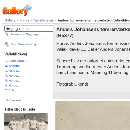
Gallery
Hørve
Vallekildevej
Anders Johansens tømrerværksted, Vallekildevej
Anders Johansens tømrerværksted
Avanceret Søgning
(B5377)
Hørve. Anders Johansens tømrerværkste
Start Fremvisning
Vallekildevej 11. Det er Anders Johanse
Vallekildevej
Senere blev der opført et autoværkste
1. Lindegården
2. Anders...
Tømrer og snedkermester Anders Johan
3. Hørve....
ham, hans hustru Marie og 11 børn og 
4. Hørve....
5. Hørve....
Fotograf: Ukendt
6. Hørve....
7. J. H....
...
16. Vaskeri....
Tilfældigt billede