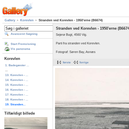
Gallery
Korevlen
Stranden ved Korevlen - 1950'erne (B6674)
Stranden ved Korevlen - 1950'erne (B6674
Avanceret Søgning
Sejerø Bugt, 4560 Vig.
Parti fra stranden ved Korevlen.
Start Fremvisning
Vis panorama
Fotograf: Søren Bay, Asnæs
Korevlen
første
forrige
1. Badegæster ...
...
13. Korevlen - ...
14. Korevlen - ...
15. Korevlen - ...
16. Korevlen - ...
17. Korevlen - ...
18. Korevlen - ...
19. Stranden...
Tilfældigt billede