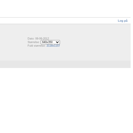
Log på
Dato: 06-06-2012
Størrelse:
Fuld størrelse:
2118x1157