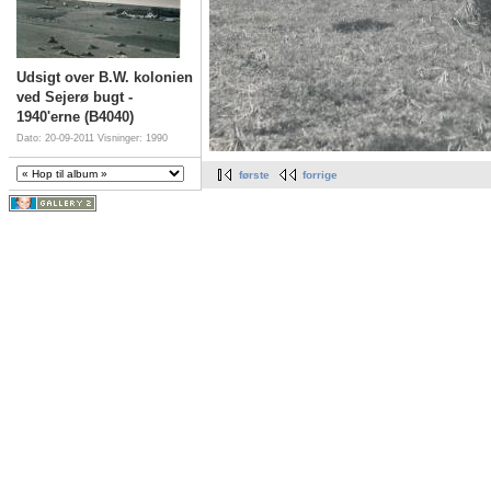
Udsigt over B.W. kolonien
ved Sejerø bugt -
1940'erne (B4040)
Dato: 20-09-2011
Visninger: 1990
første
forrige