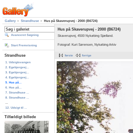
Gallery
Strandhuse
Hus på Skaverupvej - 2000 (B6724)
Hus på Skaverupvej - 2000 (B6724)
Avanceret Søgning
Skaverupvej, 4500 Nykøbing Sjælland.
Fotograf: Kurt Sørensen, Nykøbing Arkiv
Start Fremvisning
Strandhuse
første
forrige
1. Udsigtsvangen
2. Egebjergvej...
3. Egebjergvej...
4. Egebjergvej...
5. Hus på...
6. Hus på...
7. Strandhuse ...
8. Strandhuse ...
...
12. Udsigt til ...
Tilfældigt billede