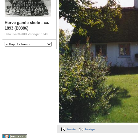
Hørve gamle skole - ca.
1893 (B9386)
Dato: 04-09-2013
Visninger: 1648
første
forrige