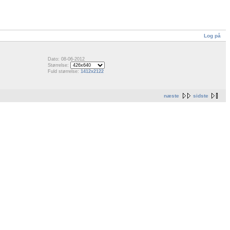
Log på
Dato: 08-06-2012
Størrelse:
Fuld størrelse:
1412x2122
næste
sidste