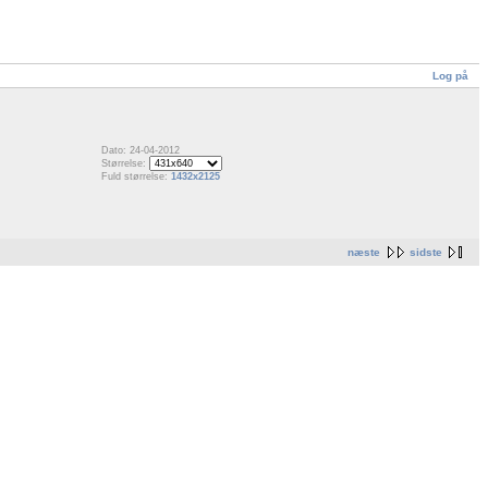
Log på
Dato: 24-04-2012
Størrelse:
Fuld størrelse:
1432x2125
næste
sidste