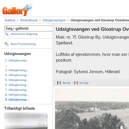
Gallery
Strandhuse
Udsigtsvangen
Udsigtsvangen ved Glostrup Overdrev 
Udsigtsvangen ved Glostrup Ove
Avanceret Søgning
Matr. nr. 7f, Glostrup By, Udsigtsvan
Sjælland.
Start Fremvisning
Udsigtsvangen
Luftfoto af ejendommen, hvor man ser K
postkort.
1. Udsigtsvang...
...
3. Udsigtsvang...
Fotograf: Sylvest Jensen, Hillerød
4. Udsigtsvang...
5. Udsigtsvang...
første
forrige
6. Udsigtsvang...
7. Udsigtsvang...
8. Udsigtsvang...
9. Udsigtsvang...
Tilfældigt billede