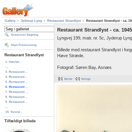
Gallery
Jyderup Lyng
Restaurant Strandlyst
Restaurant Strandlyst - ca. 1
Restaurant Strandlyst - ca. 194
Avanceret Søgning
Lyngvej 199, matr. nr. 5c, Jyderup Lyng
Start Fremvisning
Billede med restaurant Strandlyst i fo
Restaurant Strandlyst
Høve Stræde.
1. Interiør...
...
Fotograf: Søren Bay, Asnæs
3. Restaurant ...
4. Restaurant ...
første
forrige
5. Restaurant ...
6. Restaurant ...
7. Restaurant ...
8. Restaurant ...
9. Restaurant ...
...
15. Svend...
Tilfældigt billede