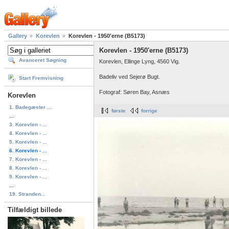
Gallery
Korevlen
Korevlen - 1950'erne (B5173)
Korevlen - 1950'erne (B5173)
Avanceret Søgning
Korevlen, Ellinge Lyng, 4560 Vig.
Badeliv ved Sejerø Bugt.
Start Fremvisning
Fotograf: Søren Bay, Asnæs
Korevlen
1. Badegæster ...
første
forrige
...
3. Korevlen - ...
4. Korevlen - ...
5. Korevlen - ...
6. Korevlen - ...
7. Korevlen - ...
8. Korevlen - ...
9. Korevlen - ...
...
19. Stranden...
Tilfældigt billede