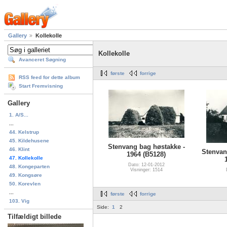
Gallery
Kollekolle
Kollekolle
Avanceret Søgning
første
forrige
RSS feed for dette album
Start Fremvisning
Gallery
1. A/S...
...
44. Kelstrup
45. Kildehusene
Stenvang bag høstakke -
46. Klint
Stenvan
1964 (B5128)
47. Kollekolle
Dato: 12-01-2012
48. Kongeparten
Visninger: 1514
49. Kongsøre
50. Korevlen
...
første
forrige
103. Vig
Side:
1
2
Tilfældigt billede