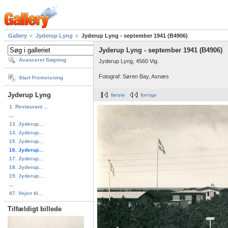
Gallery
Jyderup Lyng
Jyderup Lyng - september 1941 (B4906)
Jyderup Lyng - september 1941 (B4906)
Avanceret Søgning
Jyderup Lyng, 4560 Vig.
Fotograf: Søren Bay, Asnæs
Start Fremvisning
Jyderup Lyng
første
forrige
1. Restaurant ...
...
13. Jyderup...
14. Jyderup...
15. Jyderup...
16. Jyderup...
17. Jyderup...
18. Jyderup...
19. Jyderup...
...
47. Vejen til...
Tilfældigt billede