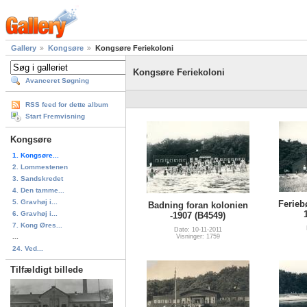
Gallery
Kongsøre
Kongsøre Feriekoloni
Kongsøre Feriekoloni
Avanceret Søgning
RSS feed for dette album
Start Fremvisning
Kongsøre
1. Kongsøre...
2. Lommestenen
3. Sandskredet
4. Den tamme...
5. Gravhøj i...
Ferieb
Badning foran kolonien
6. Gravhøj i...
-1907 (B4549)
7. Kong Øres...
Dato: 10-11-2011
...
Visninger: 1759
24. Ved...
Tilfældigt billede