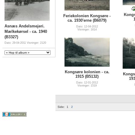
Kongs
Feriekolonien Kongsøre -
ca. 1930'erne (B6079)
Asnæs Andelsmejeri.
Dato: 12-04-2012
Visninger: 1614
Mælkekørsel - ca. 1940
(B3327)
Dato: 29-04-2011
Visninger: 2120
Kongsøre kolonien - ca.
Kongsø
1915 (B5132)
193
Dato: 12-01-2012
Visninger: 1519
Side:
1
2