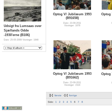
Optog V/ Jubilæum 1993
Optog 
(B91658)
Dato: 23-09-2011
Udsigt fra Lumsaas over
Visninger: 1676
Sjællands Odde
-1930'erne (B106)
Dato: 25-05-2009
Visninger: 1946
Optog V/ Jubilæum 1993
Optog 
(B91662)
Dato: 23-09-2011
Visninger: 1524
første
forrige
Side:
1
2
3
4
5
6
7
8