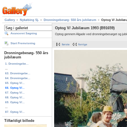
Gallery
Nykøbing Sj.
Dronningebesøg- 550 års jubilæum
Optog V/ Jubilæ
Optog V/ Jubilæum 1993 (B91659)
Avanceret Søgning
Optog gennem Algade ved dronningebesøget og jubilæ
Start Fremvisning
første
forrige
Dronningebesøg- 550 års
jubilæum
1. Dronningebe...
...
63. Dronningebe...
64. Dronningebe...
65. Optog V/...
66. Optog V/...
67. Optog V/...
68. Optog V/...
69. Optog V/...
...
87. Optog V/...
Tilfældigt billede