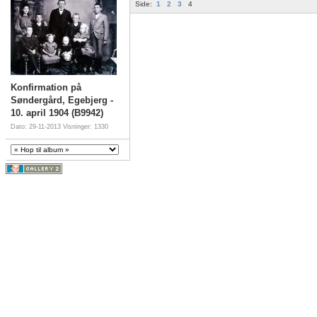
Side:
1
2
3
4
Konfirmation på
Søndergård, Egebjerg -
10. april 1904 (B9942)
Dato: 29-11-2013
Visninger: 1330