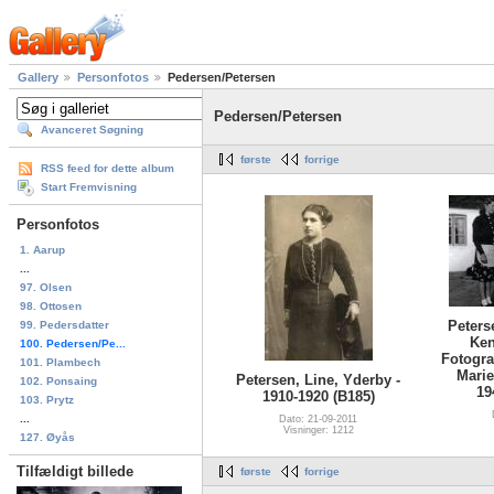
Gallery
Personfotos
Pedersen/Petersen
Pedersen/Petersen
Avanceret Søgning
første
forrige
RSS feed for dette album
Start Fremvisning
Personfotos
1. Aarup
...
97. Olsen
98. Ottosen
Peters
99. Pedersdatter
Ken
100. Pedersen/Pe...
Fotogr
101. Plambech
Marie
Petersen, Line, Yderby -
102. Ponsaing
19
1910-1920 (B185)
103. Prytz
...
Dato: 21-09-2011
Visninger: 1212
127. Øyås
Tilfældigt billede
første
forrige