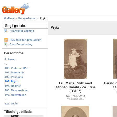
Gallery
Personfotos
Prytz
Prytz
Avanceret Søgning
RSS feed for dette album
Start Fremvisning
Personfotos
1. Aarup
...
100. Pedersen/Pe...
101. Plambech
102. Ponsaing
103. Prytz
Fru Marie Prytz med
Harald o
104. Radmer
sønnen Harald - ca. 1884
ca
105. Rasmusdatter
(B3103)
106. Rasmussen
Dato: 09-01-2014
...
Visninger: 1461
127. Øyås
Tilfældigt billede