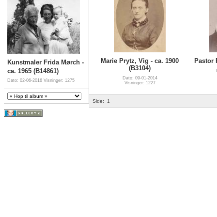
Marie Prytz, Vig - ca. 1900
Pastor 
Kunstmaler Frida Mørch -
(B3104)
ca. 1965 (B14861)
Dato: 09-01-2014
Dato: 02-06-2016
Visninger: 1275
Visninger: 1227
Side:
1