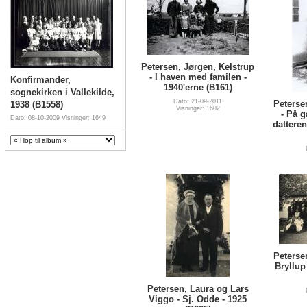
Petersen, Jørgen, Kelstrup
- I haven med familen -
Konfirmander,
1940'erne (B161)
sognekirken i Vallekilde,
Dato: 21-09-2011
Peterse
1938 (B1558)
Visninger: 1602
- På 
Dato: 08-10-2009
Visninger: 1649
datteren
Peterse
Bryllup
Petersen, Laura og Lars
Viggo - Sj. Odde - 1925