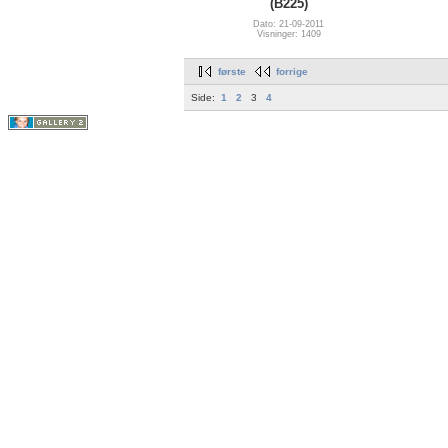
(B225)
Dato: 21-09-2011
Visninger: 1409
første
forrige
Side:
1
2
3
4