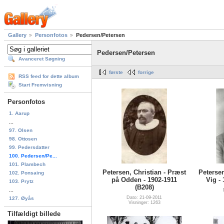
Gallery
Personfotos
Pedersen/Petersen
Pedersen/Petersen
Avanceret Søgning
første
forrige
RSS feed for dette album
Start Fremvisning
Personfotos
1. Aarup
...
97. Olsen
98. Ottosen
99. Pedersdatter
100. Pedersen/Pe...
101. Plambech
Petersen, Christian - Præst
Petersen
102. Ponsaing
på Odden - 1902-1911
Vig -
103. Prytz
(B208)
...
Dato: 21-09-2011
127. Øyås
Visninger: 1263
Tilfældigt billede