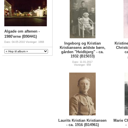
Algade om aftenen -
1980'erne (B90441)
Dato: 04-05-2010
Visninger: 1668
Ingeborg og Kristian
Kristin
Kristiansens ældste børn,
Christ
gården "Hvidbjerg" - ca.
ca
1932 (B15033)
Dato: 11-01-2017
Visninger: 959
Laurits Kristian Kristiansen
Marie Ch
- ca. 1916 (B14961)
-