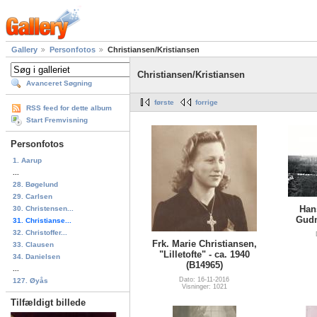
Gallery
Personfotos
Christiansen/Kristiansen
Christiansen/Kristiansen
Avanceret Søgning
første
forrige
RSS feed for dette album
Start Fremvisning
Personfotos
1. Aarup
...
28. Bøgelund
29. Carlsen
Han
30. Christensen...
Gudm
31. Christianse...
32. Christoffer...
Frk. Marie Christiansen,
33. Clausen
"Lilletofte" - ca. 1940
34. Danielsen
(B14965)
...
Dato: 16-11-2016
127. Øyås
Visninger: 1021
Tilfældigt billede