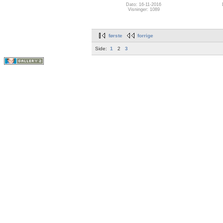
Dato: 16-11-2016
Visninger: 1089
første
forrige
Side:
1
2
3