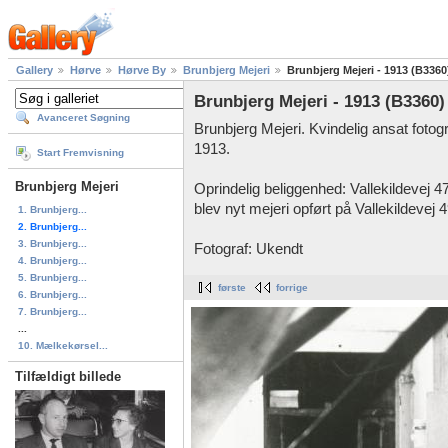
Gallery
Hørve
Hørve By
Brunbjerg Mejeri
Brunbjerg Mejeri - 1913 (B3360
Brunbjerg Mejeri - 1913 (B3360)
Avanceret Søgning
Brunbjerg Mejeri. Kvindelig ansat fotog
1913.
Start Fremvisning
Brunbjerg Mejeri
Oprindelig beliggenhed: Vallekildevej 47
blev nyt mejeri opført på Vallekildevej 4
1. Brunbjerg...
2. Brunbjerg...
3. Brunbjerg...
Fotograf: Ukendt
4. Brunbjerg...
5. Brunbjerg...
første
forrige
6. Brunbjerg...
7. Brunbjerg...
...
10. Mælkekørsel...
Tilfældigt billede