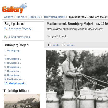
Gallery
Hørve
Hørve By
Brunbjerg Mejeri
Mælkekørsel. Brunbjerg Mejeri 
Mælkekørsel. Brunbjerg Mejeri - ca. 1940
Avanceret Søgning
Mælkekørsel til Brunbjerg Mejeri i Hørve/Vejleby.
Fotograf Ukendt
Start Fremvisning
Brunbjerg Mejeri
første
forrige
1. Brunbjerg...
...
4. Brunbjerg...
5. Brunbjerg...
6. Brunbjerg...
7. Brunbjerg...
8. Brunbjerg...
9. Mælkekørsel...
10. Mælkekørsel...
Tilfældigt billede