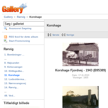
Gallery
Rørvig
Korshage
Korshage
Avanceret Søgning
første
forrige
RSS feed for dette album
Start Fremvisning
Rørvig
1. Bombninger ...
...
8. Højsandet
9. Kirkevænget
Korshage Fjordvej - 1943 (B95389)
10. Klitfogedbo...
11. Korshage
Dato: 17-11-2010
Visninger: 1605
12. Lodsolderma...
13. Nørrevangsvej
14. Rørvig...
...
48. Ved...
Tilfældigt billede