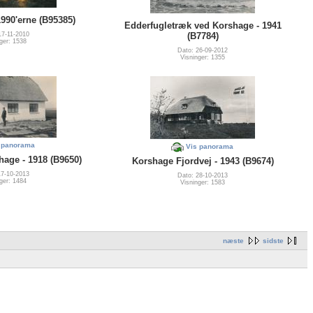
990'erne (B95385)
Edderfugletræk ved Korshage - 1941
17-11-2010
(B7784)
ger: 1538
Dato: 26-09-2012
Visninger: 1355
 panorama
Vis panorama
age - 1918 (B9650)
Korshage Fjordvej - 1943 (B9674)
17-10-2013
Dato: 28-10-2013
ger: 1484
Visninger: 1583
næste
sidste