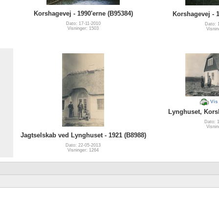
Korshagevej - 1990'erne (B95384)
Korshagevej - 1
Dato: 17-11-2010
Dato: 
Visninger: 1503
Visnin
Vis
Lynghuset, Korsh
Dato: 
Visnin
Jagtselskab ved Lynghuset - 1921 (B8988)
Dato: 22-05-2013
Visninger: 1264