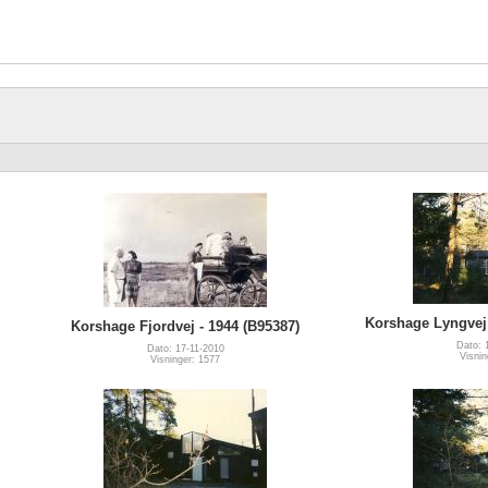
Korshage Lyngvej 
Korshage Fjordvej - 1944 (B95387)
Dato: 
Dato: 17-11-2010
Visnin
Visninger: 1577