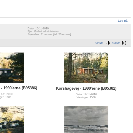
Log på
Dato: 10-11-2010
Ejer: Galleri administrator
Størrelse: 31 emner (ialt 50 emner)
næste
sidste
- 1990'erne (B95386)
Korshagevej - 1990'erne (B95382)
17-11-2010
Dato: 17-11-2010
ger: 1686
Visninger: 1509