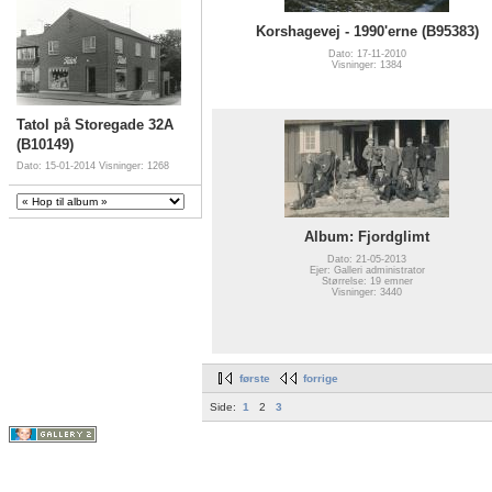
Korshagevej - 1990'erne (B95383)
Dato: 17-11-2010
Visninger: 1384
Tatol på Storegade 32A
(B10149)
Dato: 15-01-2014
Visninger: 1268
Album: Fjordglimt
Dato: 21-05-2013
Ejer: Galleri administrator
Størrelse: 19 emner
Visninger: 3440
første
forrige
Side:
1
2
3