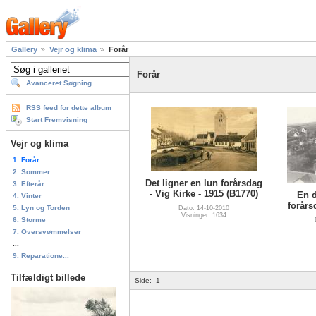
Gallery
Vejr og klima
Forår
Forår
Avanceret Søgning
RSS feed for dette album
Start Fremvisning
Vejr og klima
1. Forår
2. Sommer
Det ligner en lun forårsdag
3. Efterår
- Vig Kirke - 1915 (B1770)
En d
4. Vinter
forårs
5. Lyn og Torden
Dato: 14-10-2010
Visninger: 1634
6. Storme
7. Oversvømmelser
...
9. Reparatione...
Tilfældigt billede
Side:
1