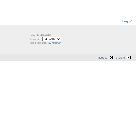
Log på
Dato: 14-10-2010
Størrelse:
Fuld størrelse:
1278x990
næste
sidste