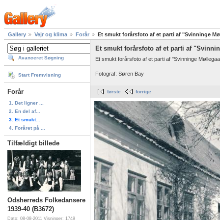
Gallery
Vejr og klima
Forår
Et smukt forårsfoto af et parti af "Svinninge M
Et smukt forårsfoto af et parti af "Svinn
Avanceret Søgning
Et smukt forårsfoto af et parti af "Svinninge Mølleg
Fotograf: Søren Bay
Start Fremvisning
Forår
første
forrige
1. Det ligner ...
2. En del af...
3. Et smukt...
4. Foråret på ...
Tilfældigt billede
Odsherreds Folkedansere
1939-40 (B3672)
Dato: 08-08-2011
Visninger: 1749