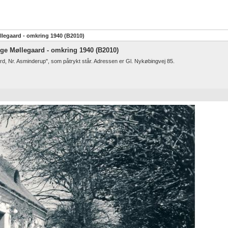
øllegaard - omkring 1940 (B2010)
inge Møllegaard - omkring 1940 (B2010)
aard, Nr. Asminderup", som påtrykt står. Adressen er Gl. Nykøbingvej 85.