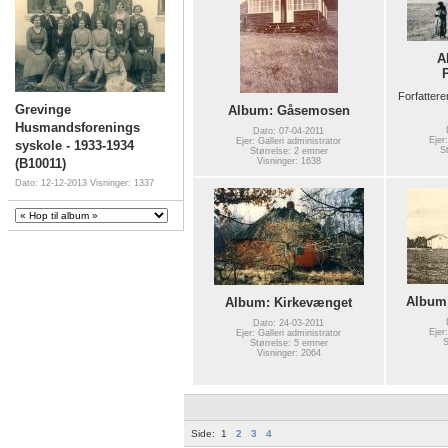
A
Forfatter
Grevinge
Album: Gåsemosen
Husmandsforenings
Dato: 07-04-2011
Ejer
Ejer: Galleri administrator
syskole - 1933-1934
S
Størrelse: 2 emner
(B10011)
Visninger: 1638
Dato: 12-12-2013
Visninger: 1337
Album:
Album: Kirkevænget
Dato: 24-03-2011
Ejer
Ejer: Galleri administrator
S
Størrelse: 5 emner
Visninger: 2064
Side:
1
2
3
4