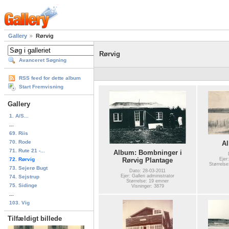
Gallery
Rørvig
Rørvig
Avanceret Søgning
RSS feed for dette album
Start Fremvisning
Gallery
1. A/S...
...
69. Riis
70. Rode
A
71. Rute 21 -...
Album: Bombninger i
72. Rørvig
Ejer
Rørvig Plantage
Størrelse
73. Sejerø Bugt
Dato: 28-03-2011
Ejer: Galleri administrator
74. Sejstrup
Størrelse: 19 emner
75. Sidinge
Visninger: 3879
...
103. Vig
Tilfældigt billede