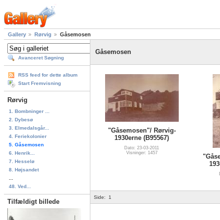
Gallery
Rørvig
Gåsemosen
Gåsemosen
Avanceret Søgning
RSS feed for dette album
Start Fremvisning
Rørvig
1. Bombninger ...
2. Dybesø
3. Elmedalsgår...
"Gåsemosen"/ Rørvig-
4. Feriekolonier
1930erne (B95567)
5. Gåsemosen
Dato: 23-03-2011
6. Henrik...
Visninger: 1457
"Gåse
7. Hesselø
193
8. Højsandet
...
48. Ved...
Side:
1
Tilfældigt billede