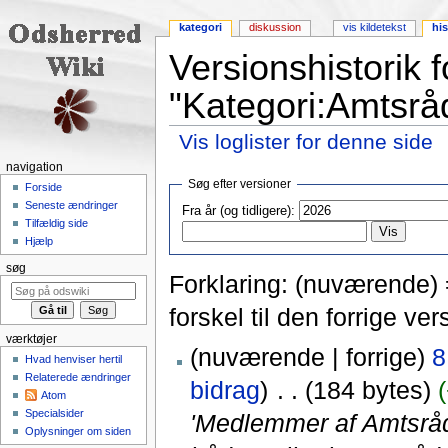
kategori
diskussion
vis kildetekst
his
Versionshistorik f
"Kategori:Amtsr
Vis loglister for denne side
Skift til:
navigering
,
søgning
navigation
Søg efter versioner
Forside
Seneste ændringer
Fra år (og tidligere):
Tilfældig side
Hjælp
søg
Forklaring: (nuværende) =
forskel til den forrige v
værktøjer
(nuværende | forrige)
8
Hvad henviser hertil
Relaterede ændringer
bidrag
)
‎
. .
(184 bytes)
Atom
Specialsider
'Medlemmer af Amtsrå
Oplysninger om siden