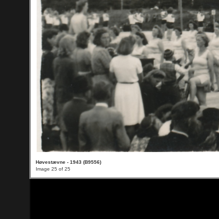
Høvestævne - 1943 (B9556)
Image 25 of 25