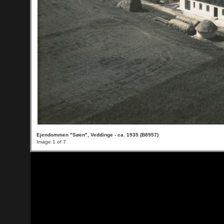
Ejendommen "Søen", Veddinge - ca. 1935 (B8957)
Image 1 of 7