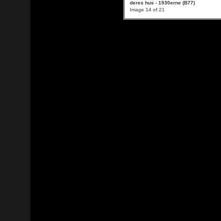
deres hus - 1930erne (B77)
Image 14 of 21