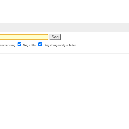
 sammendrag
Søg i titler
Søg i brugervalgte felter