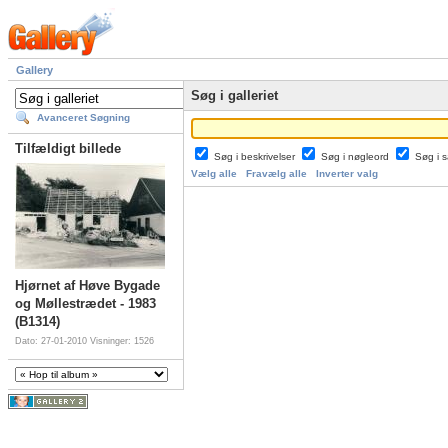
Gallery
Søg i galleriet
Avanceret Søgning
Tilfældigt billede
Søg i beskrivelser
Søg i nøgleord
Søg i
Vælg alle
Fravælg alle
Inverter valg
Hjørnet af Høve Bygade
og Møllestrædet - 1983
(B1314)
Dato: 27-01-2010
Visninger: 1526