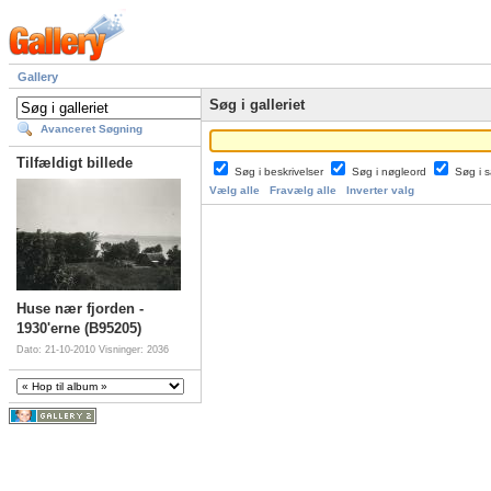
Gallery
Søg i galleriet
Avanceret Søgning
Tilfældigt billede
Søg i beskrivelser
Søg i nøgleord
Søg i
Vælg alle
Fravælg alle
Inverter valg
Huse nær fjorden -
1930'erne (B95205)
Dato: 21-10-2010
Visninger: 2036