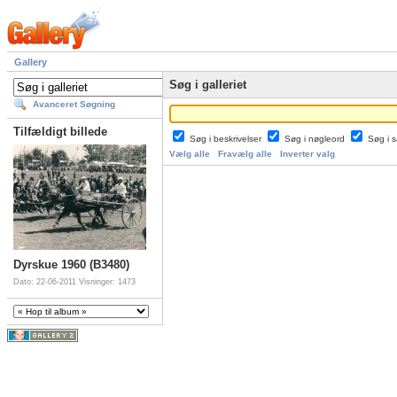
Gallery
Søg i galleriet
Avanceret Søgning
Tilfældigt billede
Søg i beskrivelser
Søg i nøgleord
Søg i
Vælg alle
Fravælg alle
Inverter valg
Dyrskue 1960 (B3480)
Dato: 22-06-2011
Visninger: 1473