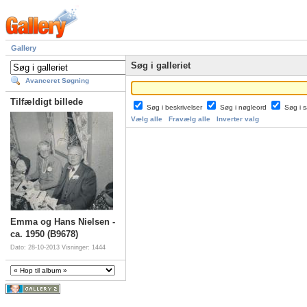
Gallery
Søg i galleriet
Avanceret Søgning
Tilfældigt billede
Søg i beskrivelser
Søg i nøgleord
Søg i
Vælg alle
Fravælg alle
Inverter valg
Emma og Hans Nielsen -
ca. 1950 (B9678)
Dato: 28-10-2013
Visninger: 1444