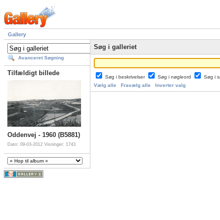
Gallery
Søg i galleriet
Avanceret Søgning
Tilfældigt billede
Søg i beskrivelser
Søg i nøgleord
Søg i
Vælg alle
Fravælg alle
Inverter valg
Oddenvej - 1960 (B5881)
Dato: 09-03-2012
Visninger: 1743