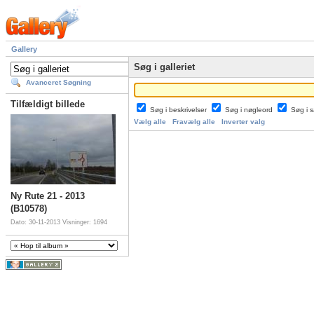
Gallery
Søg i galleriet
Avanceret Søgning
Tilfældigt billede
Søg i beskrivelser
Søg i nøgleord
Søg i
Vælg alle
Fravælg alle
Inverter valg
Ny Rute 21 - 2013
(B10578)
Dato: 30-11-2013
Visninger: 1694