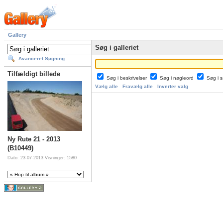
Gallery
Søg i galleriet
Avanceret Søgning
Tilfældigt billede
Søg i beskrivelser
Søg i nøgleord
Søg i
Vælg alle
Fravælg alle
Inverter valg
Ny Rute 21 - 2013
(B10449)
Dato: 23-07-2013
Visninger: 1580